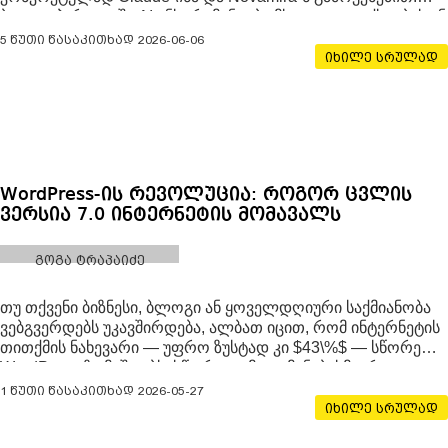
ბოლო პერიოდში AI ინსტრუმენტები მხოლოდ ტექსტების ან
სურათების გენერირებისთვის აღარ გამოიყენება. უკვე
5 წუთი წასაკითხად
2026-06-06
შესაძლებელია, რომ AI უშუალოდ WordPress-ის შიგნით
იხილე სრულად
WordPress-ის რევოლუცია: როგორ ცვლის
ვერსია 7.0 ინტერნეტის მომავალს
გოგა ტრაპაიძე
თუ თქვენი ბიზნესი, ბლოგი ან ყოველდღიური საქმიანობა
ვებგვერდებს უკავშირდება, ალბათ იცით, რომ ინტერნეტის
თითქმის ნახევარი — უფრო ზუსტად კი $43\%$ — სწორედ
WordPress-ზე მუშაობს. სწორედ ამიტომ, ნებისმიერი
მასშტაბური ცვლილება ამ პლატფორმაზე მთელი
1 წუთი წასაკითხად
2026-05-27
ციფრული სამყაროსთვის ამინდს
იხილე სრულად