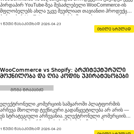
პირდაპირ YouTube-ზეა შესაძლებელი WooCommerce-ის
მფლობელებს ახლა უკვე შეუძლიათ თავიანთი პროდუქცია
პირდაპირ YouTube-ვიდეოების საშუალებით გაყიდონ. ეს
სიახლე ვიდეოკონტენტს პირდაპირ გაყიდვების
1 წუთი წასაკითხად
2026-04-23
პლატფორმად აქცევს. Google-მა და WooCommerce-მა
იხილე სრულად
ოფიციალურად განაცხადეს, რომ „Google for
WooCommerce“
WooCommerce vs Shopify: არქიტექტურული
მოქნილობა და ღია კოდის უპირატესობები
გოგა ტრაპაიძე
ელექტრონული კომერციის სამყაროში პლატფორმის
არჩევა მხოლოდ ტექნიკური გადაწყვეტილება არ არის —
ეს სტრატეგიული არჩევანია. ელექტრონული კომერციის
პლატფორმის არჩევისას, ბიზნესების უმეტესობა
ყურადღებას ამახვილებს ყოველთვიურ გადასახადზე ან
1 წუთი წასაკითხად
2026-04-20
დიზაინის შაბლონებზე. თუმცა, არსებობს ერთი