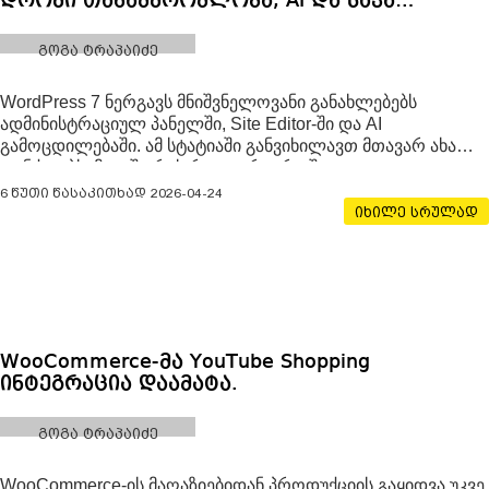
დროში თანამშრომლობა, AI და სხვა…
გოგა ტრაპაიძე
WordPress 7 ნერგავს მნიშვნელოვანი განახლებებს
ადმინისტრაციულ პანელში, Site Editor-ში და AI
გამოცდილებაში. ამ სტატიაში განვიხილავთ მთავარ ახალ
ფუნქციებს, მათ შორის რეალურ დროში
თანამშრომლობას(Real Time Collaboration),
6 წუთი წასაკითხად
2026-04-24
გაუმჯობესებულ რევიზიებს, ახალ ბლოკებს, რედაქტორის
იხილე სრულად
გაუმჯობესებებს და AI-სთვის შექმნილ პირველ
WooCommerce-მა YouTube Shopping
ინტეგრაცია დაამატა.
გოგა ტრაპაიძე
WooCommerce-ის მაღაზიებიდან პროდუქციის გაყიდვა უკვე