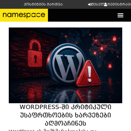
ჰოსტინგის მართვა:
შესვლა
რეგისტრაც
დომენის 
WORDPRESS-ᲨᲘ ᲙᲠᲘᲢᲘᲙᲣᲚᲘ
ᲣᲡᲐᲤᲠᲗᲮᲝᲔᲑᲘᲡ ᲮᲐᲠᲕᲔᲖᲔᲑᲘ
ᲐᲦᲛᲝᲐᲩᲘᲜᲔᲡ