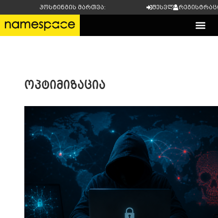
ჰოსტინგის მართვა:
შესვლა
რეგისტრაც
ოპტიმიზაცია