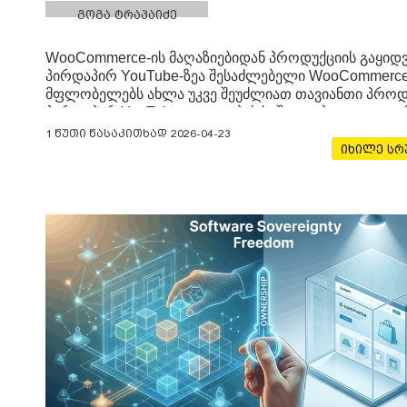
გოგა ტრაპაიძე
WooCommerce-ის მაღაზიებიდან პროდუქციის გაყიდვ
პირდაპირ YouTube-ზეა შესაძლებელი WooCommerce
მფლობელებს ახლა უკვე შეუძლიათ თავიანთი პროდ
პირდაპირ YouTube-ვიდეოების საშუალებით გაყიდონ
სიახლე ვიდეოკონტენტს პირდაპირ გაყიდვების
1 წუთი წასაკითხად
2026-04-23
პლატფორმად აქცევს. Google-მა და WooCommerce-მ
იხილე ს
ოფიციალურად განაცხადეს, რომ „Google for
WooCommerce“