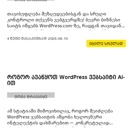
თავისუფლება შეზღუდვებისგან და სრული
კონტროლი თქვენს ვებგვერდზე! ბევრი ბიზნესი
საიტს იწყებს WordPress.com-ზე, რადგან თავიდან
ეს მარტივი ჩანს: რეგისტრაცია, თემის არჩევა,
რამდენიმე გვერდის შექმნა და საიტი უკვე
4 წუთი წასაკითხად
2026-06-10
ონლაინ არის. მაგრამ გარკვეული დროის შემდეგ
იხილე სრულად
ჩნდება კითხვა —
როგორ ავაწყოთ WordPress ვებსაიტი AI-
ით
გოგა ტრაპაიძე
ამ სტატიაში მიმოვიხილავ, როგორ შეიძლება
WordPress ვებსაიტის აწყობა ხელოვნური
ინტელექტის დახმარებით — კონკრეტულად
Claude-ისა და Novamira-ს გამოყენებით. ბოლო