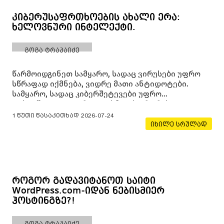
კიბერუსაფრთხოების ახალი ერა:
ხელოვნური ინტელექტი.
გოგა ტრაპაიძე
წარმოიდგინეთ სამყარო, სადაც ვირუსები უფრო
სწრაფად იქმნება, ვიდრე მათი ანტიდოტები.
სამყარო, სადაც კიბერშეტევები უფრო
დახვეწილია, ვიდრე ოდესმე. ეს არ არის
ფანტასტიკური ფილმის სიუჟეტი, არამედ
1 წუთი წასაკითხად
2026-07-24
კიბერუსაფრთხოების დღევანდელი რეალობა.
იხილე სრულად
მაგრამ, როგორც ყველა გამოწვევას, ამასაც აქვს
თავისი გამოსავალი.
როგორ გადავიტანოთ საიტი
WordPress.com-იდან ნებისმიერ
ჰოსტინგზე?!
გოგა ტრაპაიძე