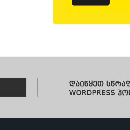
დაიწყეთ სწრაფ
WORDPRESS ჰო