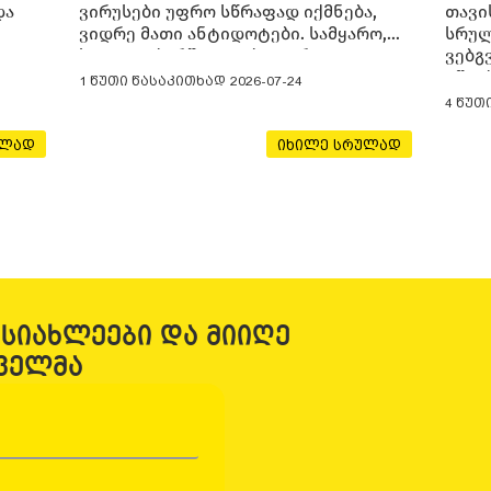
და
ვირუსები უფრო სწრაფად იქმნება,
თავი
ვიდრე მათი ანტიდოტები. სამყარო,
სრულ
სადაც კიბერშეტევები უფრო
ვებგ
დახვეწილია, ვიდრე ოდესმე. ეს არ
იწყებ
1 წუთი წასაკითხად
2026-07-24
ress
არის ფანტასტიკური ფილმის სიუჟეტი,
თავი
4 წუთ
არამედ კიბერუსაფრთხოების
რეგი
ან
დღევანდელი რეალობა. მაგრამ,
რამდ
ულად
იხილე სრულად
როგორც ყველა გამოწვევას, ამასაც
უკვე
აქვს თავისი გამოსავალი.
დროი
ე
.
ს
 სიახლეები და მიიღე
ველმა